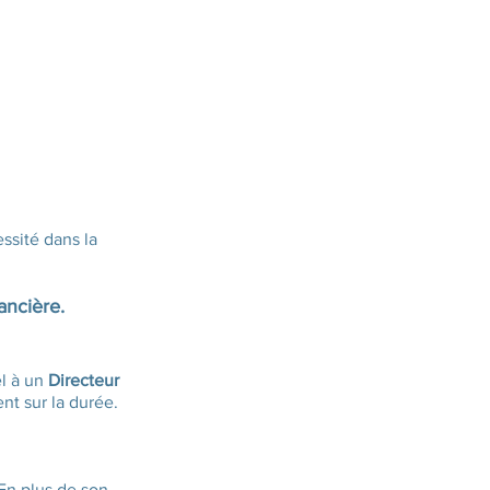
ssité dans la
ancière.
el à un
Directeur
t sur la durée.
 En plus de son